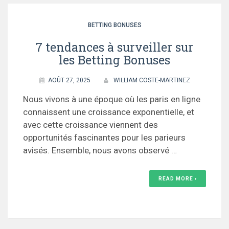
BETTING BONUSES
7 tendances à surveiller sur
les Betting Bonuses
AOÛT 27, 2025
WILLIAM COSTE-MARTINEZ
Nous vivons à une époque où les paris en ligne
connaissent une croissance exponentielle, et
avec cette croissance viennent des
opportunités fascinantes pour les parieurs
avisés. Ensemble, nous avons observé …
READ MORE ›