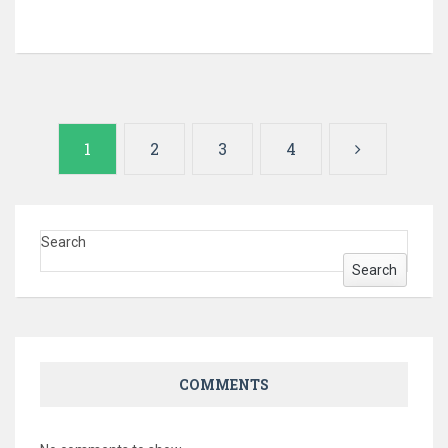
Navigation
1
2
3
4
des
articles
Search
Search
COMMENTS