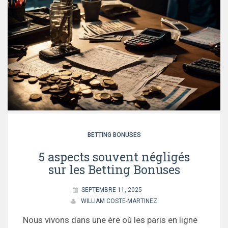
BETTING BONUSES
5 aspects souvent négligés
sur les Betting Bonuses
SEPTEMBRE 11, 2025
WILLIAM COSTE-MARTINEZ
Nous vivons dans une ère où les paris en ligne