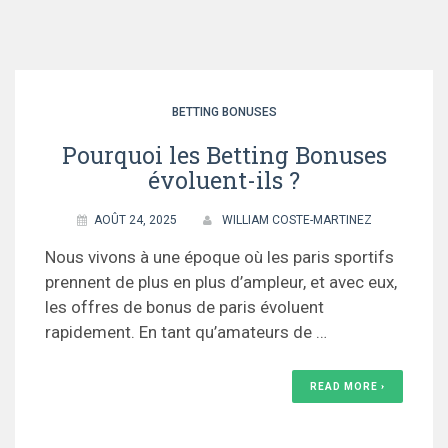
BETTING BONUSES
Pourquoi les Betting Bonuses
évoluent-ils ?
AOÛT 24, 2025
WILLIAM COSTE-MARTINEZ
Nous vivons à une époque où les paris sportifs
prennent de plus en plus d’ampleur, et avec eux,
les offres de bonus de paris évoluent
rapidement. En tant qu’amateurs de …
READ MORE ›