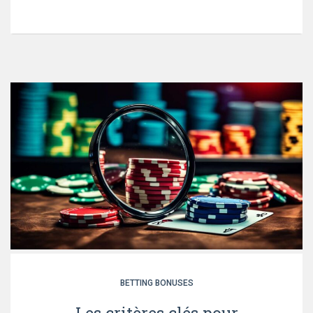
BETTING BONUSES