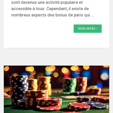
sont devenus une activité populaire et
accessible à tous. Cependant, il existe de
nombreux aspects des bonus de paris qui …
READ MORE ›