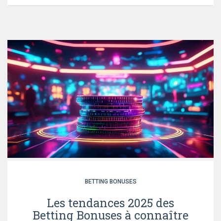
BETTING BONUSES
Les tendances 2025 des
Betting Bonuses à connaître