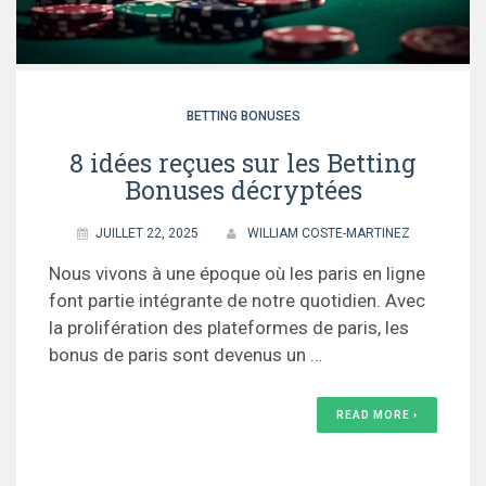
BETTING BONUSES
8 idées reçues sur les Betting
Bonuses décryptées
JUILLET 22, 2025
WILLIAM COSTE-MARTINEZ
Nous vivons à une époque où les paris en ligne
font partie intégrante de notre quotidien. Avec
la prolifération des plateformes de paris, les
bonus de paris sont devenus un …
READ MORE ›