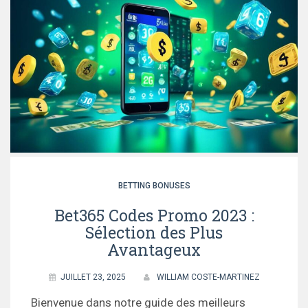
BETTING BONUSES
Bet365 Codes Promo 2023 :
Sélection des Plus
Avantageux
JUILLET 23, 2025
WILLIAM COSTE-MARTINEZ
Bienvenue dans notre guide des meilleurs