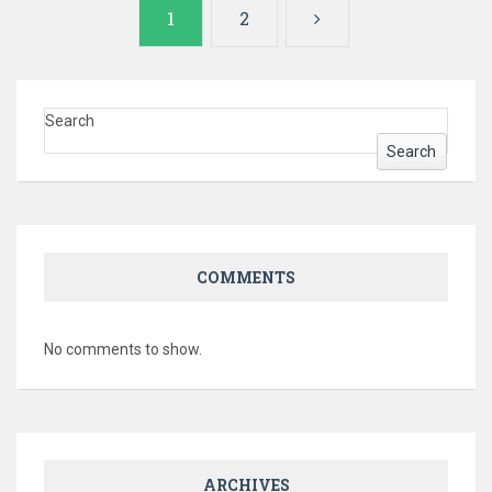
Navigation
1
2
des
articles
Search
Search
COMMENTS
No comments to show.
ARCHIVES