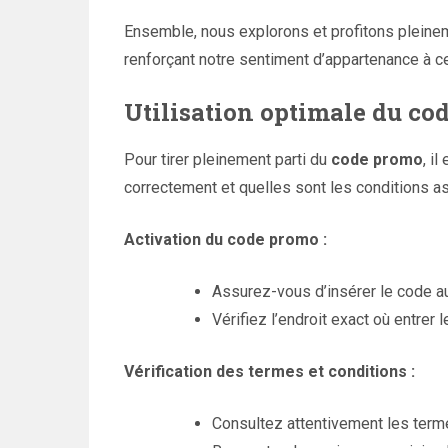
Ensemble, nous explorons et profitons pleinem
renforçant notre sentiment d’appartenance à
Utilisation optimale du co
Pour tirer pleinement parti du
code promo
, i
correctement et quelles sont les conditions a
Activation du code promo :
Assurez-vous d’insérer le code au
Vérifiez l’endroit exact où entrer
Vérification des termes et conditions :
Consultez attentivement les terme