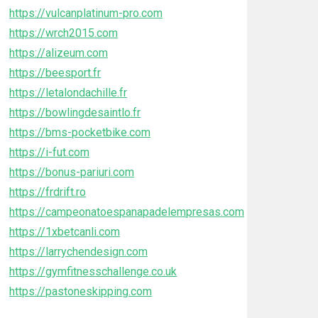
https://vulcanplatinum-pro.com
https://wrch2015.com
https://alizeum.com
https://beesport.fr
https://letalondachille.fr
https://bowlingdesaintlo.fr
https://bms-pocketbike.com
https://i-fut.com
https://bonus-pariuri.com
https://frdrift.ro
https://campeonatoespanapadelempresas.com
https://1xbetcanli.com
https://larrychendesign.com
https://gymfitnesschallenge.co.uk
https://pastoneskipping.com