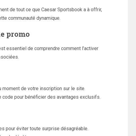
ent de tout ce que Caesar Sportsbook a à offrir,
 cette communauté dynamique.
de promo
l est essentiel de comprendre comment l’activer
ssociées.
 moment de votre inscription sur le site.
 le code pour bénéficier des avantages exclusifs.
s pour éviter toute surprise désagréable.