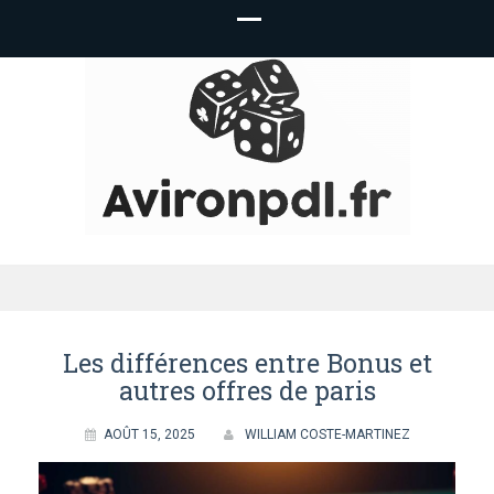
Avironpdl.fr –
Betting
Les différences entre Bonus et
autres offres de paris
Bonuses
AOÛT 15, 2025
WILLIAM COSTE-MARTINEZ