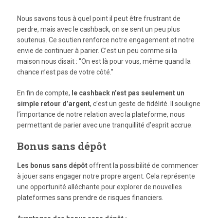
Nous savons tous à quel point il peut être frustrant de
perdre, mais avec le cashback, on se sent un peu plus
soutenus. Ce soutien renforce notre engagement et notre
envie de continuer à parier. C’est un peu comme si la
maison nous disait : "On est là pour vous, même quand la
chance n’est pas de votre côté."
En fin de compte,
le cashback n’est pas seulement un
simple retour d’argent
, c’est un geste de fidélité. Il souligne
l’importance de notre relation avec la plateforme, nous
permettant de parier avec une tranquillité d’esprit accrue.
Bonus sans dépôt
Les bonus sans dépôt
offrent la possibilité de commencer
à jouer sans engager notre propre argent. Cela représente
une opportunité alléchante pour explorer de nouvelles
plateformes sans prendre de risques financiers.