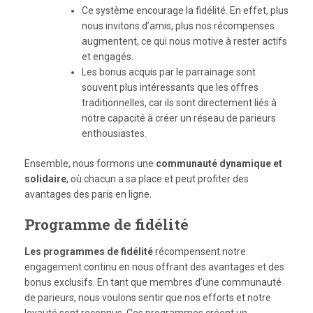
Ce système encourage la fidélité. En effet, plus
nous invitons d’amis, plus nos récompenses
augmentent, ce qui nous motive à rester actifs
et engagés.
Les bonus acquis par le parrainage sont
souvent plus intéressants que les offres
traditionnelles, car ils sont directement liés à
notre capacité à créer un réseau de parieurs
enthousiastes.
Ensemble, nous formons une
communauté dynamique et
solidaire
, où chacun a sa place et peut profiter des
avantages des paris en ligne.
Programme de fidélité
Les programmes de fidélité
récompensent notre
engagement continu en nous offrant des avantages et des
bonus exclusifs. En tant que membres d’une communauté
de parieurs, nous voulons sentir que nos efforts et notre