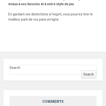
mieux à vos besoins et à votre style de jeu
.
En gardant ces distinctions à l’esprit, vous pourrez tirer le
meilleur parti de vos paris en ligne.
Search
Search
COMMENTS