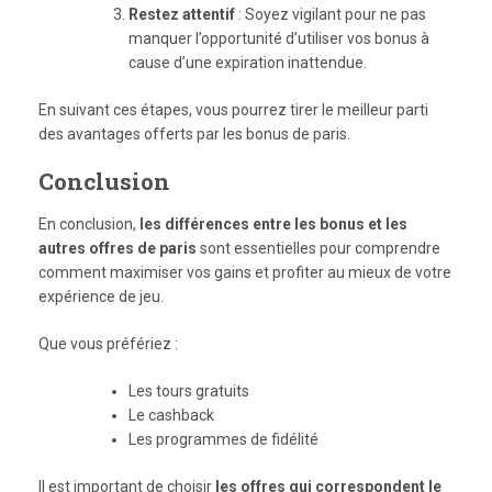
Restez attentif
: Soyez vigilant pour ne pas
manquer l’opportunité d’utiliser vos bonus à
cause d’une expiration inattendue.
En suivant ces étapes, vous pourrez tirer le meilleur parti
des avantages offerts par les bonus de paris.
Conclusion
En conclusion,
les différences entre les bonus et les
autres offres de paris
sont essentielles pour comprendre
comment maximiser vos gains et profiter au mieux de votre
expérience de jeu.
Que vous préfériez :
Les tours gratuits
Le cashback
Les programmes de fidélité
Il est important de choisir
les offres qui correspondent le