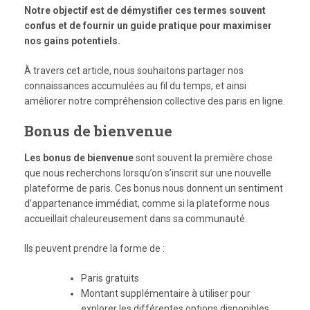
Notre objectif est de démystifier ces termes souvent
confus et de fournir un guide pratique pour maximiser
nos gains potentiels.
À travers cet article, nous souhaitons partager nos
connaissances accumulées au fil du temps, et ainsi
améliorer notre compréhension collective des paris en ligne.
Bonus de bienvenue
Les bonus de bienvenue
sont souvent la première chose
que nous recherchons lorsqu’on s’inscrit sur une nouvelle
plateforme de paris. Ces bonus nous donnent un sentiment
d’appartenance immédiat, comme si la plateforme nous
accueillait chaleureusement dans sa communauté.
Ils peuvent prendre la forme de :
Paris gratuits
Montant supplémentaire à utiliser pour
explorer les différentes options disponibles