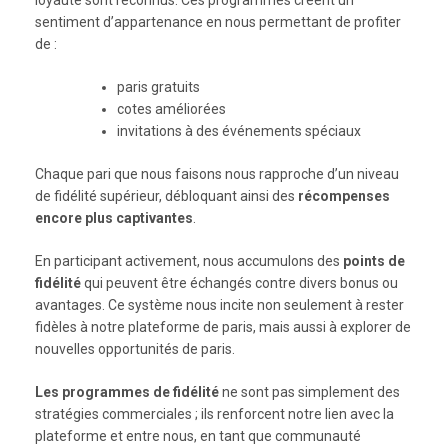
loyauté sont reconnus. Ces programmes créent un
sentiment d’appartenance en nous permettant de profiter
de :
paris gratuits
cotes améliorées
invitations à des événements spéciaux
Chaque pari que nous faisons nous rapproche d’un niveau
de fidélité supérieur, débloquant ainsi des
récompenses
encore plus captivantes
.
En participant activement, nous accumulons des
points de
fidélité
qui peuvent être échangés contre divers bonus ou
avantages. Ce système nous incite non seulement à rester
fidèles à notre plateforme de paris, mais aussi à explorer de
nouvelles opportunités de paris.
Les programmes de fidélité
ne sont pas simplement des
stratégies commerciales ; ils renforcent notre lien avec la
plateforme et entre nous, en tant que communauté