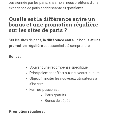
passionnée par les paris. Ensemble, nous profitons d’une
expérience de paris enrichissante et gratifiante.
Quelle est la différence entre un
bonus et une promotion régulière
sur les sites de paris ?
Sur les sites de paris,
la différence entre un bonus et une
promotion régulière
est essentielle à comprendre.
Bonus :
Souvent une récompense spécifique.
Principalement offert aux nouveaux joueurs.
Objectif : inciter les nouveaux utilisateurs à
s’inscrire.
Formes possibles :
Paris gratuits.
Bonus de dépôt.
Promotion régulière :