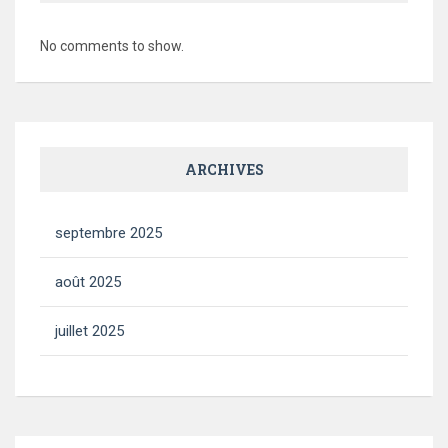
No comments to show.
ARCHIVES
septembre 2025
août 2025
juillet 2025