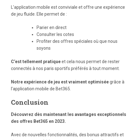
L’application mobile est conviviale et offre une expérience
de jeu fluide. Elle permet de :
Parier en direct
Consulter les cotes
Profiter des offres spéciales où que nous
soyons
C’est tellement pratique
et cela nous permet de rester
connectés à nos paris sportifs préférés à tout moment.
Notre expérience de jeu est vraiment optimisée
grâce à
l’application mobile de Bet365.
Conclusion
Découvrez dès maintenant les avantages exceptionnels
des offres Bet365 en 2023.
Avec de nouvelles fonctionnalités, des bonus attractifs et