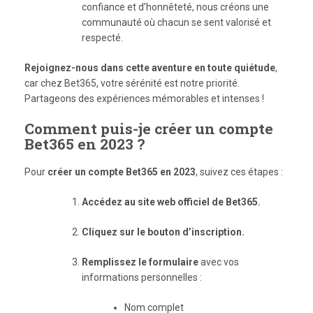
confiance et d’honnêteté, nous créons une
communauté où chacun se sent valorisé et
respecté.
Rejoignez-nous dans cette aventure en toute quiétude
,
car chez Bet365, votre sérénité est notre priorité.
Partageons des expériences mémorables et intenses !
Comment puis-je créer un compte
Bet365 en 2023 ?
Pour
créer un compte Bet365 en 2023
, suivez ces étapes :
Accédez au site web officiel de Bet365.
Cliquez sur le bouton d’inscription.
Remplissez le formulaire
avec vos
informations personnelles :
Nom complet