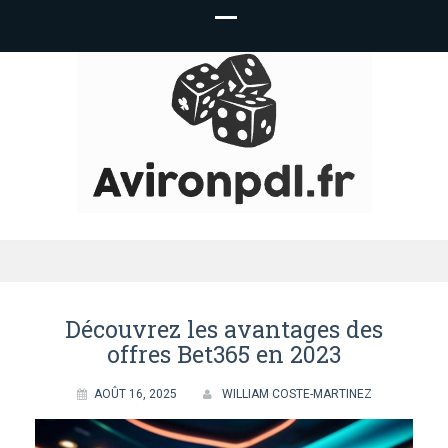
Avironpdl.fr –
Betting
Découvrez les avantages des
offres Bet365 en 2023
Bonuses
AOÛT 16, 2025
WILLIAM COSTE-MARTINEZ