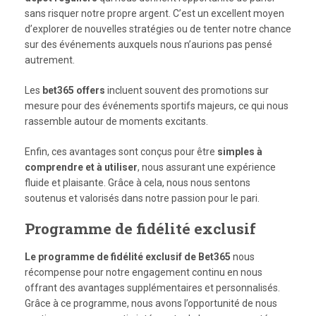
sans risquer notre propre argent. C’est un excellent moyen
d’explorer de nouvelles stratégies ou de tenter notre chance
sur des événements auxquels nous n’aurions pas pensé
autrement.
Les
bet365 offers
incluent souvent des promotions sur
mesure pour des événements sportifs majeurs, ce qui nous
rassemble autour de moments excitants.
Enfin, ces avantages sont conçus pour être
simples à
comprendre et à utiliser
, nous assurant une expérience
fluide et plaisante. Grâce à cela, nous nous sentons
soutenus et valorisés dans notre passion pour le pari.
Programme de fidélité exclusif
Le programme de fidélité exclusif de Bet365
nous
récompense pour notre engagement continu en nous
offrant des avantages supplémentaires et personnalisés.
Grâce à ce programme, nous avons l’opportunité de nous