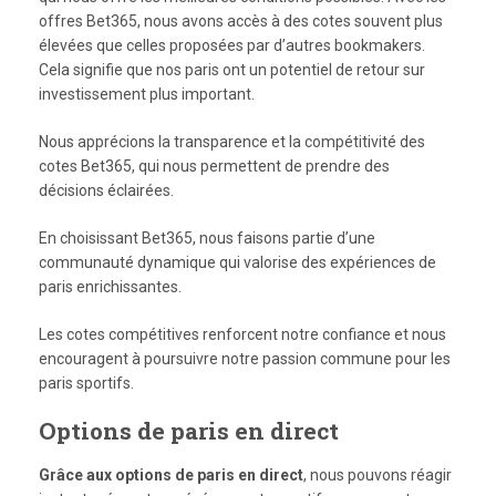
offres Bet365, nous avons accès à des cotes souvent plus
élevées que celles proposées par d’autres bookmakers.
Cela signifie que nos paris ont un potentiel de retour sur
investissement plus important.
Nous apprécions la transparence et la compétitivité des
cotes Bet365, qui nous permettent de prendre des
décisions éclairées.
En choisissant Bet365, nous faisons partie d’une
communauté dynamique qui valorise des expériences de
paris enrichissantes.
Les cotes compétitives renforcent notre confiance et nous
encouragent à poursuivre notre passion commune pour les
paris sportifs.
Options de paris en direct
Grâce aux options de paris en direct
, nous pouvons réagir