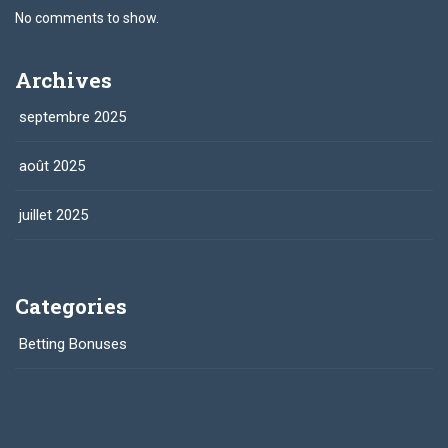
No comments to show.
Archives
septembre 2025
août 2025
juillet 2025
Categories
Betting Bonuses