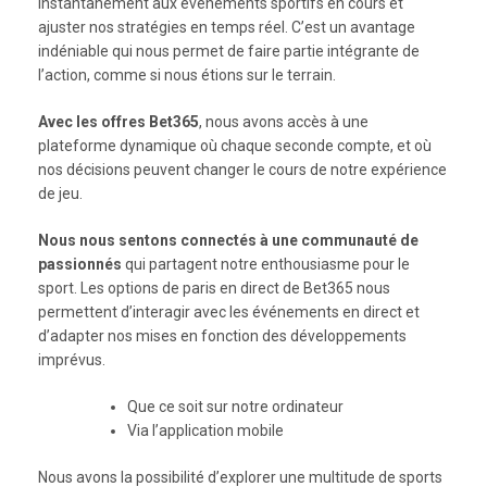
instantanément aux événements sportifs en cours et
ajuster nos stratégies en temps réel. C’est un avantage
indéniable qui nous permet de faire partie intégrante de
l’action, comme si nous étions sur le terrain.
Avec les offres Bet365
, nous avons accès à une
plateforme dynamique où chaque seconde compte, et où
nos décisions peuvent changer le cours de notre expérience
de jeu.
Nous nous sentons connectés à une communauté de
passionnés
qui partagent notre enthousiasme pour le
sport. Les options de paris en direct de Bet365 nous
permettent d’interagir avec les événements en direct et
d’adapter nos mises en fonction des développements
imprévus.
Que ce soit sur notre ordinateur
Via l’application mobile
Nous avons la possibilité d’explorer une multitude de sports