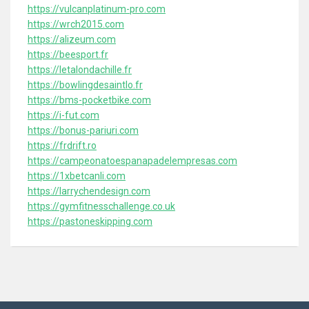
https://vulcanplatinum-pro.com
https://wrch2015.com
https://alizeum.com
https://beesport.fr
https://letalondachille.fr
https://bowlingdesaintlo.fr
https://bms-pocketbike.com
https://i-fut.com
https://bonus-pariuri.com
https://frdrift.ro
https://campeonatoespanapadelempresas.com
https://1xbetcanli.com
https://larrychendesign.com
https://gymfitnesschallenge.co.uk
https://pastoneskipping.com