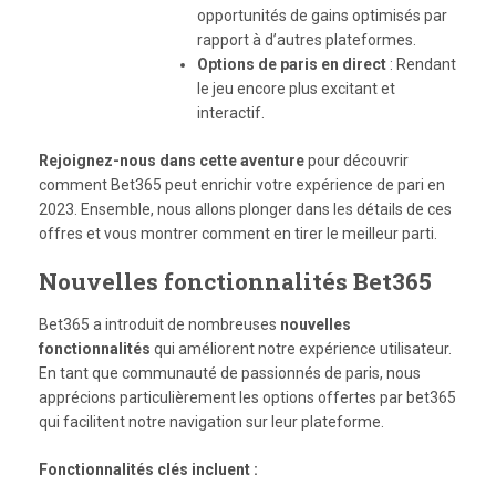
opportunités de gains optimisés par
rapport à d’autres plateformes.
Options de paris en direct
: Rendant
le jeu encore plus excitant et
interactif.
Rejoignez-nous dans cette aventure
pour découvrir
comment Bet365 peut enrichir votre expérience de pari en
2023. Ensemble, nous allons plonger dans les détails de ces
offres et vous montrer comment en tirer le meilleur parti.
Nouvelles fonctionnalités Bet365
Bet365 a introduit de nombreuses
nouvelles
fonctionnalités
qui améliorent notre expérience utilisateur.
En tant que communauté de passionnés de paris, nous
apprécions particulièrement les options offertes par bet365
qui facilitent notre navigation sur leur plateforme.
Fonctionnalités clés incluent :