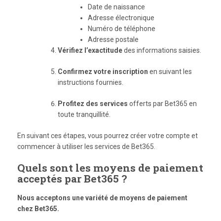
Date de naissance
Adresse électronique
Numéro de téléphone
Adresse postale
Vérifiez l’exactitude
des informations saisies.
Confirmez votre inscription
en suivant les
instructions fournies.
Profitez des services
offerts par Bet365 en
toute tranquillité.
En suivant ces étapes, vous pourrez créer votre compte et
commencer à utiliser les services de Bet365.
Quels sont les moyens de paiement
acceptés par Bet365 ?
Nous acceptons une variété de moyens de paiement
chez Bet365.