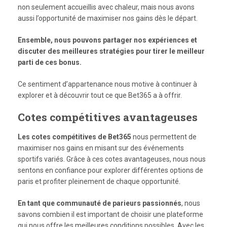
non seulement accueillis avec chaleur, mais nous avons
aussi l’opportunité de maximiser nos gains dès le départ.
Ensemble, nous pouvons partager nos expériences et
discuter des meilleures stratégies pour tirer le meilleur
parti de ces bonus.
Ce sentiment d’appartenance nous motive à continuer à
explorer et à découvrir tout ce que Bet365 a à offrir.
Cotes compétitives avantageuses
Les cotes compétitives de Bet365
nous permettent de
maximiser nos gains en misant sur des événements
sportifs variés. Grâce à ces cotes avantageuses, nous nous
sentons en confiance pour explorer différentes options de
paris et profiter pleinement de chaque opportunité.
En tant que communauté de parieurs passionnés
, nous
savons combien il est important de choisir une plateforme
qui nous offre les meilleures conditions possibles. Avec les