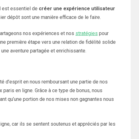
l est essentiel de
créer une expérience utilisateur
ier dépôt sont une manière efficace de le faire.
partageons nos expériences et nos
stratégies
pour
e première étape vers une relation de fidélité solide
 une aventure partagée et enrichissante.
lité d’esprit en nous remboursant une partie de nos
x paris en ligne. Grâce à ce type de bonus, nous
ant qu’une portion de nos mises non gagnantes nous
ligne, car ils se sentent soutenus et appréciés par les