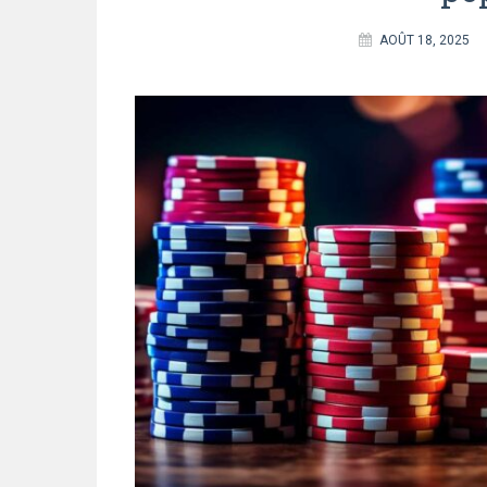
AOÛT 18, 2025