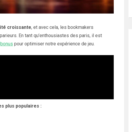
ité croissante
, et avec cela, les bookmakers
parieurs. En tant qu’enthousiastes des paris, il est
e
bonus
pour optimiser notre expérience de jeu.
es plus populaires :