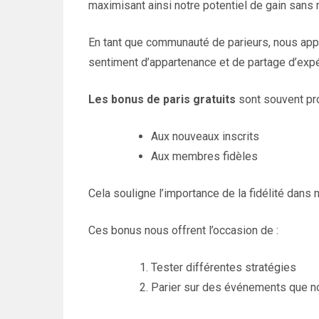
maximisant ainsi notre potentiel de gain sans 
En tant que communauté de parieurs, nous appr
sentiment d’appartenance et de partage d’exp
Les bonus de paris gratuits
sont souvent pr
Aux nouveaux inscrits
Aux membres fidèles
Cela souligne l’importance de la fidélité dans
Ces bonus nous offrent l’occasion de :
Tester différentes stratégies
Parier sur des événements que no