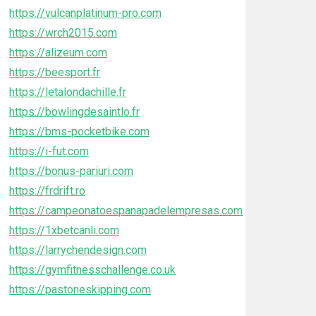
https://vulcanplatinum-pro.com
https://wrch2015.com
https://alizeum.com
https://beesport.fr
https://letalondachille.fr
https://bowlingdesaintlo.fr
https://bms-pocketbike.com
https://i-fut.com
https://bonus-pariuri.com
https://frdrift.ro
https://campeonatoespanapadelempresas.com
https://1xbetcanli.com
https://larrychendesign.com
https://gymfitnesschallenge.co.uk
https://pastoneskipping.com