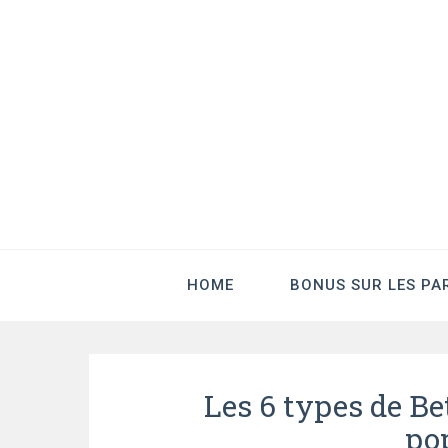
Avironpdl.fr
HOME
BONUS SUR LES PA
Les 6 types de Be
po