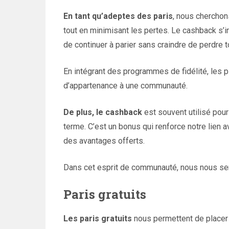
En tant qu’adeptes des paris
, nous chercho
tout en minimisant les pertes. Le cashback s’i
de continuer à parier sans craindre de perdre to
En intégrant des programmes de fidélité, les 
d’appartenance à une communauté.
De plus, le cashback
est souvent utilisé pou
terme. C’est un bonus qui renforce notre lien av
des avantages offerts.
Dans cet esprit de communauté, nous nous sen
Paris gratuits
Les paris gratuits
nous permettent de placer