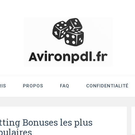
 – Betting Bonu
RIS
PROPOS
FAQ
CONFIDENTIALITÉ
tting Bonuses les plus
pulaires