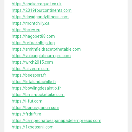
https://angliacroquet.co.uk
https://2019fourcontinents.com
https://davidgandyfitness.com
https://montchilly.ca
https://hclev.eu
https://hagobet88.com
https://refpaknlhtjs.top
https://smithfieldracetothetable.com
https://vulcanplatinum-pro.com
https://wrch2015.com
https://alizeum.com
https://beesport.fr
https://letalondachille.fr
https://bowlingdesaintlo.fr
https://bms-pocketbike.com
https://i-fut.com
https://bonus-pariuri.com
https://frdrift.ro
https://campeonatoespanapadelempresas.com
https://1xbetcanli.com