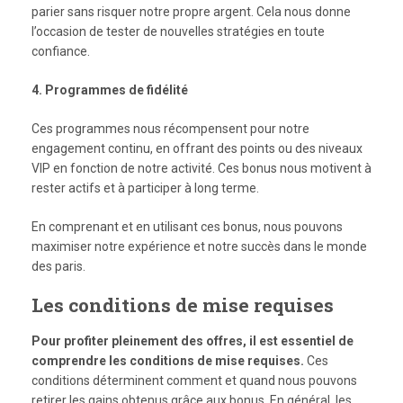
parier sans risquer notre propre argent. Cela nous donne
l’occasion de tester de nouvelles stratégies en toute
confiance.
4. Programmes de fidélité
Ces programmes nous récompensent pour notre
engagement continu, en offrant des points ou des niveaux
VIP en fonction de notre activité. Ces bonus nous motivent à
rester actifs et à participer à long terme.
En comprenant et en utilisant ces bonus, nous pouvons
maximiser notre expérience et notre succès dans le monde
des paris.
Les conditions de mise requises
Pour profiter pleinement des offres, il est essentiel de
comprendre les conditions de mise requises.
Ces
conditions déterminent comment et quand nous pouvons
retirer les gains obtenus grâce aux bonus. En général, les