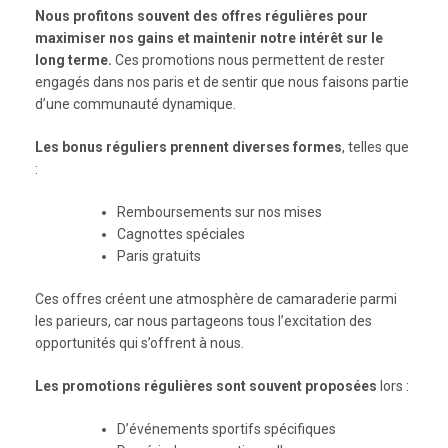
Nous profitons souvent des offres régulières pour
maximiser nos gains et maintenir notre intérêt sur le
long terme.
Ces promotions nous permettent de rester
engagés dans nos paris et de sentir que nous faisons partie
d’une communauté dynamique.
Les bonus réguliers prennent diverses formes
, telles que
:
Remboursements sur nos mises
Cagnottes spéciales
Paris gratuits
Ces offres créent une atmosphère de camaraderie parmi
les parieurs, car nous partageons tous l’excitation des
opportunités qui s’offrent à nous.
Les promotions régulières sont souvent proposées
lors :
D’événements sportifs spécifiques