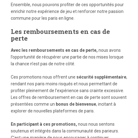
Ensemble, nous pouvons profiter de ces opportunités pour
enrichir notre expérience de jeu et renforcer notre passion
commune pour les paris en ligne.
Les remboursements en cas de
perte
Avec les remboursements en cas de perte,
nous avons
l’opportunité de récupérer une partie de nos mises lorsque
la chance n’est pas de notre côté.
Ces promotions nous offrent une
sécurité supplémentaire
,
rendant nos paris moins risqués et nous permettant de
profiter pleinement de l’expérience sans crainte excessive.
Les offres de remboursement en cas de perte sont souvent
présentées comme un
bonus de bienvenue
, incitant à
explorer de nouvelles plateformes de paris.
En participant à ces promotions,
nous nous sentons
soutenus et intégrés dans la communauté des parieurs.
C’est une manière de nous encourager à continuer