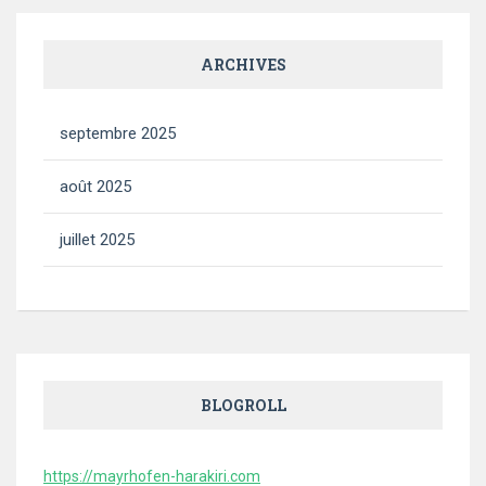
ARCHIVES
septembre 2025
août 2025
juillet 2025
BLOGROLL
https://mayrhofen-harakiri.com