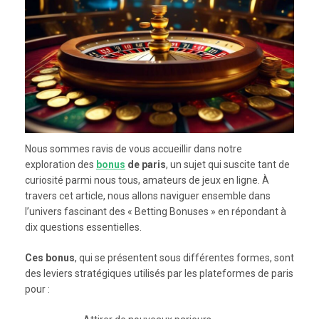
Nous sommes ravis de vous accueillir dans notre
exploration des
bonus
de paris
, un sujet qui suscite tant de
curiosité parmi nous tous, amateurs de jeux en ligne. À
travers cet article, nous allons naviguer ensemble dans
l’univers fascinant des « Betting Bonuses » en répondant à
dix questions essentielles.
Ces bonus
, qui se présentent sous différentes formes, sont
des leviers stratégiques utilisés par les plateformes de paris
pour :