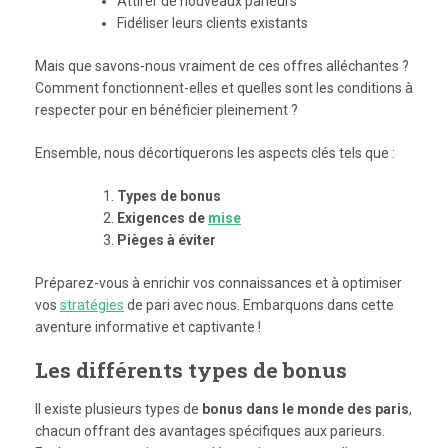
Attirer de nouveaux parieurs
Fidéliser leurs clients existants
Mais que savons-nous vraiment de ces offres alléchantes ?
Comment fonctionnent-elles et quelles sont les conditions à
respecter pour en bénéficier pleinement ?
Ensemble, nous décortiquerons les aspects clés tels que :
Types de bonus
Exigences de
mise
Pièges à éviter
Préparez-vous à enrichir vos connaissances et à optimiser
vos
stratégies
de pari avec nous. Embarquons dans cette
aventure informative et captivante !
Les différents types de bonus
Il existe plusieurs types de
bonus dans le monde des paris
,
chacun offrant des avantages spécifiques aux parieurs.