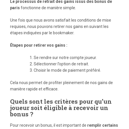
Le processus de retrait des gains issus des bonus de
paris
fonctionne de manière simple.
Une fois que nous avons satisfait les conditions de mise
requises, nous pouvons retirer nos gains en suivant les
étapes indiquées par le bookmaker.
Étapes pour retirer vos gains :
Se rendre sur notre compte joueur.
Sélectionner l’option de retrait.
Choisir le mode de paiement préféré.
Cela nous permet de profiter pleinement de nos gains de
manière rapide et efficace.
Quels sont les critères pour qu’un
joueur soit éligible à recevoir un
bonus ?
Pour recevoir un bonus, il est important de
remplir certains