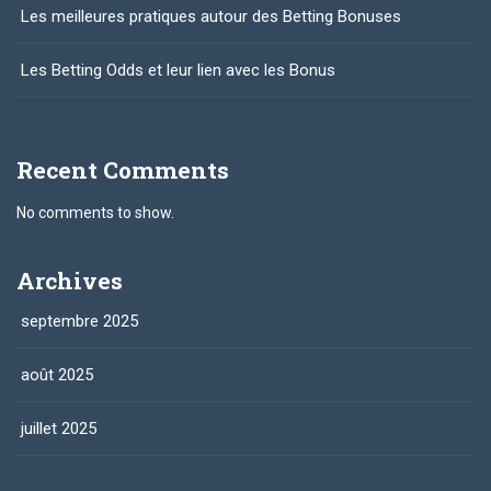
Les meilleures pratiques autour des Betting Bonuses
Les Betting Odds et leur lien avec les Bonus
Recent Comments
No comments to show.
Archives
septembre 2025
août 2025
juillet 2025